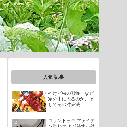
人気記事
やけど虫の恐怖！なぜ
家の中に入るのか、そ
してその対策法
コラントッテ ファイテ
ン重ね付け 期待する効