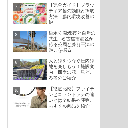
【完全ガイド】ブラウ
ティア菌の効能と摂取
方法：腸内環境改善の
鍵
稲永公園:都市と自然の
共生 - 名古屋市港区が
誇る公園と藤前干潟の
魅力を探る
人と緑をつなぐ庄内緑
地を楽しもう！施設案
内、四季の花、見どこ
ろ等のご紹介
【徹底比較】ファイテ
ンとコラントッテの違
いとは？効果や評判、
おすすめ商品を紹介！