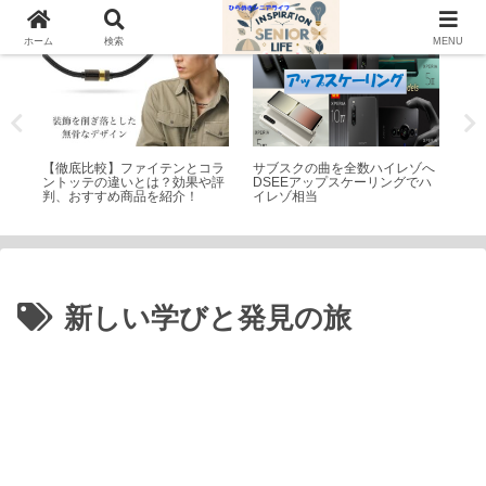
シニアライフ
家電
家
ホーム
検索
MENU
中に
【徹底比較】ファイテンとコラ
サブスクの曲を全数ハイレゾへ
ス
法
ントッテの違いとは？効果や評
DSEEアップスケーリングでハ
を
判、おすすめ商品を紹介！
イレゾ相当
新しい学びと発見の旅