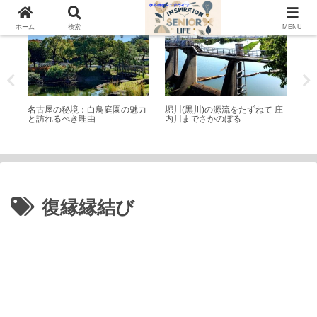
庭園(日本・外国)
散歩
シ
ホーム
検索
MENU
テ
名古屋の秘境：白鳥庭園の魅力
堀川(黒川)の源流をたずねて 庄
【
おす
と訪れるべき理由
内川までさかのぼる
の
善
復縁縁結び