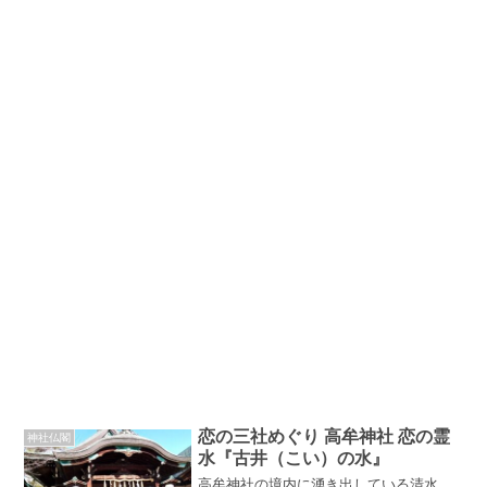
恋の三社めぐり 高牟神社 恋の霊
神社仏閣
水『古井（こい）の水』
高牟神社の境内に湧き出している清水