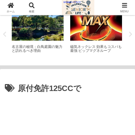
庭園(日本・外国)
シニアライフ
ト
ホーム
検索
MENU
生地
名古屋の秘境：白鳥庭園の魅力
磁気ネックレス 効果もコスパも
「
跡
と訪れるべき理由
最強 ピップマグネループ
ッ
原付免許125CCで