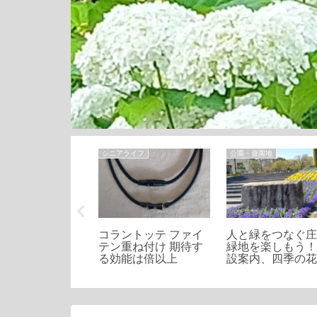
ライフ
シニアライフ
公園・遊園地
底比較】ファイ
コラントッテ ファイ
人と緑をつなぐ
とコラントッテ
テン重ね付け 期待す
緑地を楽しもう
いとは？効果や
る効能は倍以上
設案内、四季の
、おすすめ商品
見どころ等のご
介！