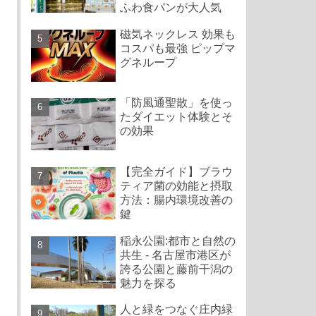
ふわ食パンが大人気
磁気ネックレス 効果も
コスパも最強 ピップマ
グネループ
「防風通聖散」を使っ
たダイエット体験とそ
の効果
【完全ガイド】ブラウ
ティア菌の効能と摂取
方法：腸内環境改善の
鍵
稲永公園:都市と自然の
共生 - 名古屋市港区が
誇る公園と藤前干潟の
魅力を探る
人と緑をつなぐ庄内緑