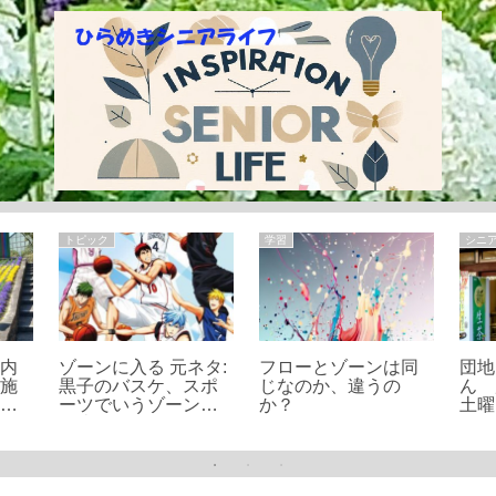
トピック
学習
シニ
庄内
ゾーンに入る 元ネタ:
フローとゾーンは同
団地
！施
黒子のバスケ、スポ
じなのか、違うの
ん 
花、
ーツでいうゾーンと
か？
土曜
紹介
の比較は?
K」
大人