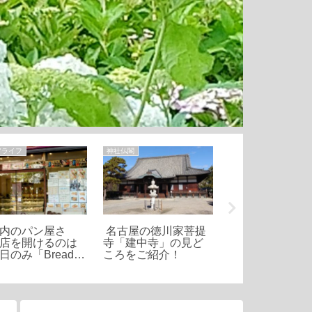
アライフ
神社仏閣
散歩
内のパン屋さ
名古屋の徳川家菩提
堀川(黒川)の源
店を開けるのは
寺「建中寺」の見ど
ずねて 庄内川ま
日のみ「Bread
ころをご紹介！
かのぼる
ふわふわ食パンが
気