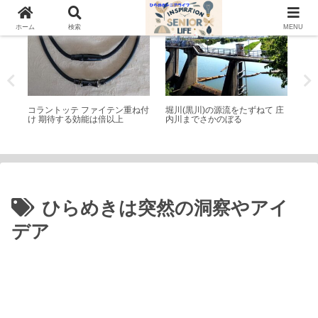
シニアライフ
散歩
シ
ホーム
検索
MENU
中
コラントッテ ファイテン重ね付
堀川(黒川)の源流をたずねて 庄
【
け 期待する効能は倍以上
内川までさかのぼる
ン
判
ひらめきは突然の洞察やアイ
デア