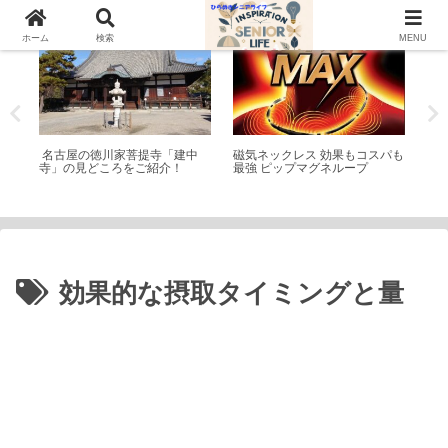
神社仏閣
シニアライフ
シ
ホーム
検索
MENU
ゾへ
名古屋の徳川家菩提寺「建中
磁気ネックレス 効果もコスパも
【
ハ
寺」の見どころをご紹介！
最強 ピップマグネループ
の
善
効果的な摂取タイミングと量