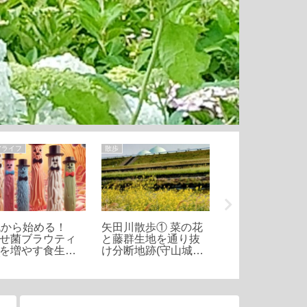
アライフ
散歩
公園・遊園地
代から始める！
矢田川散歩① 菜の花
人と緑をつなぐ
せ菌ブラウティ
と藤群生地を通り抜
緑地を楽しもう
を増やす食生活
け分断地跡(守山城跡
設案内、四季の
訣
と長母寺)まで
見どころ等のご