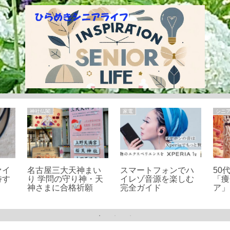
神社仏閣
家電
シニ
ァイ
名古屋三大天神まい
スマートフォンでハ
50
待す
り 学問の守り神・天
イレゾ音源を楽しむ
「痩
神さまに合格祈願
完全ガイド
ア」
の秘