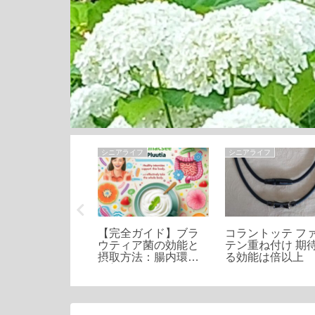
ライフ
シニアライフ
シニアライフ
折々が満喫でき
【完全ガイド】ブラ
コラントッテ フ
R団地 豊かな緑と
ウティア菌の効能と
テン重ね付け 期
公園、インフラ
摂取方法：腸内環境
る効能は倍以上
備
改善の鍵