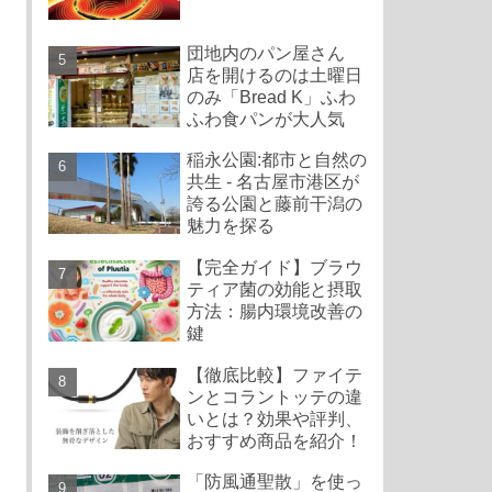
団地内のパン屋さん
店を開けるのは土曜日
のみ「Bread K」ふわ
ふわ食パンが大人気
稲永公園:都市と自然の
共生 - 名古屋市港区が
誇る公園と藤前干潟の
魅力を探る
【完全ガイド】ブラウ
ティア菌の効能と摂取
方法：腸内環境改善の
鍵
【徹底比較】ファイテ
ンとコラントッテの違
いとは？効果や評判、
おすすめ商品を紹介！
「防風通聖散」を使っ