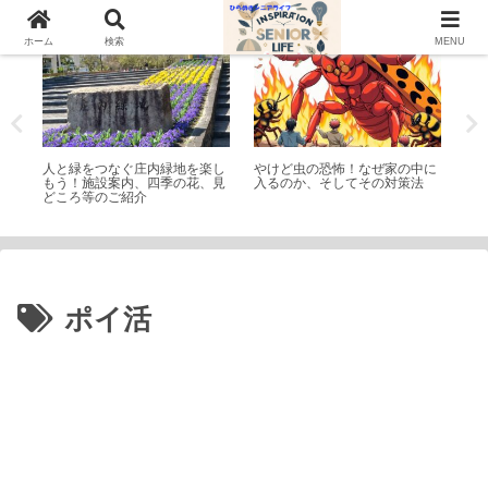
公園・遊園地
トピック
学
ホーム
検索
MENU
ね付
人と緑をつなぐ庄内緑地を楽し
やけど虫の恐怖！なぜ家の中に
フ
もう！施設案内、四季の花、見
入るのか、そしてその対策法
違
どころ等のご紹介
ポイ活