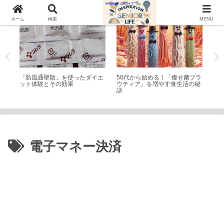
トピック
シニアライフ
家
ホーム
検索
MENU
テ
「防風通聖散」を使ったダイエ
50代から始める！「痩せ菌ブラ
ス
おす
ット体験とその効果
ウティア」を増やす食生活の秘
を
訣
電子マネー決済