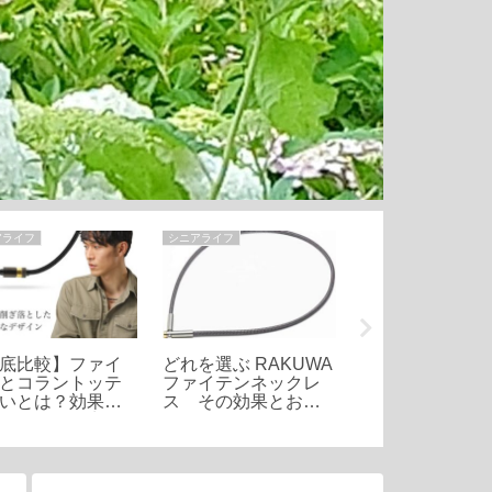
アライフ
シニアライフ
シニアライフ
底比較】ファイ
どれを選ぶ RAKUWA
磁気ネックレス 
とコラントッテ
ファイテンネックレ
もコスパも最強 
いとは？効果や
ス その効果とおす
プマグネループ
、おすすめ商品
すめ４選
介！