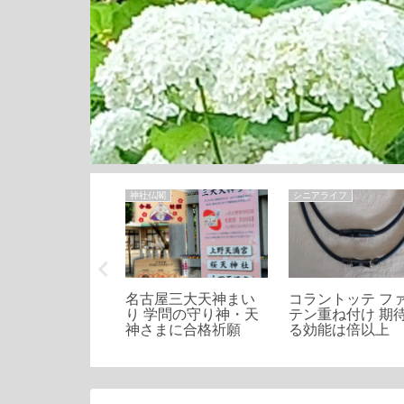
神社仏閣
シニアライフ
(黒川)の源流をた
名古屋三大天神まい
コラントッテ フ
て 庄内川までさ
り 学問の守り神・天
テン重ね付け 期
ぼる
神さまに合格祈願
る効能は倍以上