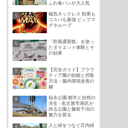
ふわ食パンが大人気
磁気ネックレス 効果も
コスパも最強 ピップマ
グネループ
「防風通聖散」を使っ
たダイエット体験とそ
の効果
【完全ガイド】ブラウ
ティア菌の効能と摂取
方法：腸内環境改善の
鍵
稲永公園:都市と自然の
共生 - 名古屋市港区が
誇る公園と藤前干潟の
魅力を探る
人と緑をつなぐ庄内緑