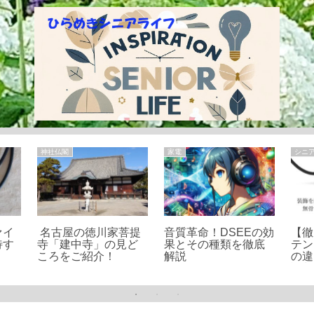
神社仏閣
家電
シニ
ァイ
名古屋の徳川家菩提
音質革命！DSEEの効
【徹
待す
寺「建中寺」の見ど
果とその種類を徹底
テン
ころをご紹介！
解説
の違
評判
を紹