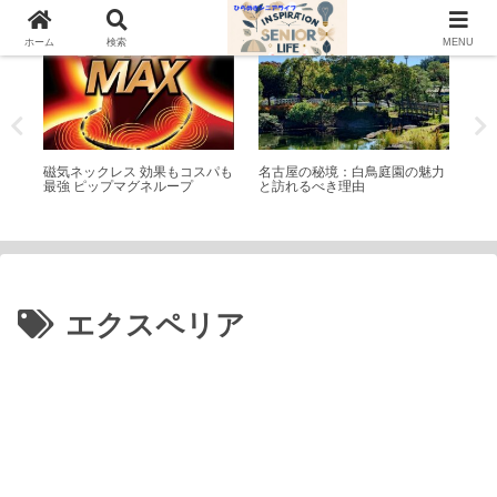
シニアライフ
庭園(日本・外国)
シ
ホーム
検索
MENU
 庄
磁気ネックレス 効果もコスパも
名古屋の秘境：白鳥庭園の魅力
【
最強 ピップマグネループ
と訪れるべき理由
の
善
エクスペリア