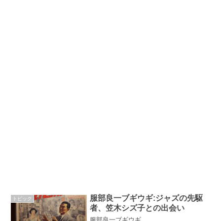
服部良一ブギウギ:ジャズの先駆
トピック
者、笠木シズ子との出会い
服部良一ブギウギ