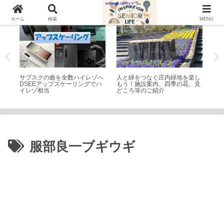
家電
公園・遊園地
シ
ホーム
検索
MENU
ね付
サブスクの曲を全数ハイレゾへ
人と緑をつなぐ庄内緑地を楽し
どれ
DSEEアップスケーリングでハ
もう！施設案内、四季の花、見
ン
イレゾ相当
どころ等のご紹介
す
服部良一ブギウギ