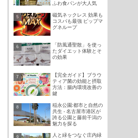
ふわ食パンが大人気
磁気ネックレス 効果も
コスパも最強 ピップマ
グネループ
「防風通聖散」を使っ
たダイエット体験とそ
の効果
【完全ガイド】ブラウ
ティア菌の効能と摂取
方法：腸内環境改善の
鍵
稲永公園:都市と自然の
共生 - 名古屋市港区が
誇る公園と藤前干潟の
魅力を探る
人と緑をつなぐ庄内緑