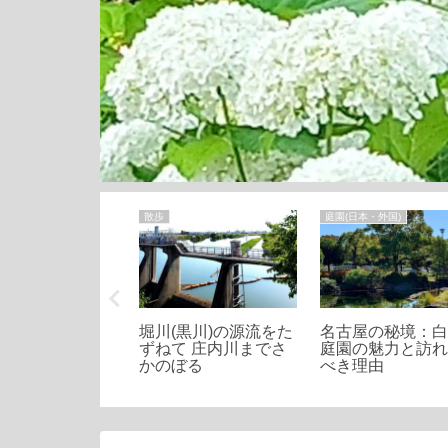
ライフ
散歩
庭園(日本・外国)
代から始める！
堀川(黒川)の源流をた
名古屋の秘境：
せ菌ブラウティ
ずねて 庄内川までさ
庭園の魅力と訪
を増やす食生活
かのぼる
べき理由
訣