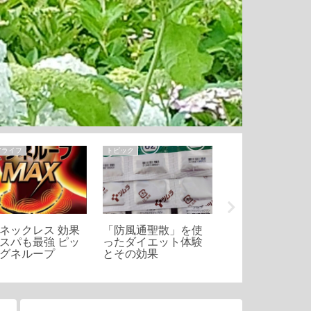
アライフ
トピック
シニアライフ
ネックレス 効果
「防風通聖散」を使
団地内のパン屋
スパも最強 ピッ
ったダイエット体験
ん 店を開ける
グネループ
とその効果
土曜日のみ「Bre
K」ふわふわ食
大人気