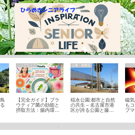
シニアライフ
公園・遊園地
シニ
白鳥
【完全ガイド】ブラ
稲永公園:都市と自然
磁気
れる
ウティア菌の効能と
の共生 – 名古屋市港
もコ
摂取方法：腸内環境
区が誇る公園と藤前
プマ
改善の鍵
干潟の魅力を探る