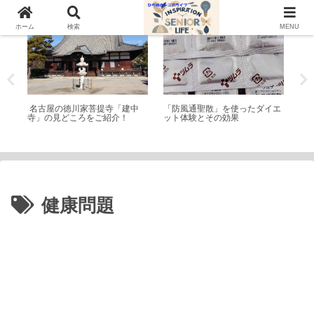
神社仏閣
トピック
公
ホーム
検索
MENU
ア菌
名古屋の徳川家菩提寺「建中
「防風通聖散」を使ったダイエ
稲
境改
寺」の見どころをご紹介！
ット体験とその効果
名
干
健康問題