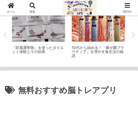
トピック
シニアライフ
シ
ホーム
検索
MENU
の
「防風通聖散」を使ったダイエ
50代から始める！「痩せ菌ブラ
【
ット体験とその効果
ウティア」を増やす食生活の秘
の
訣
善
無料おすすめ脳トレアプリ