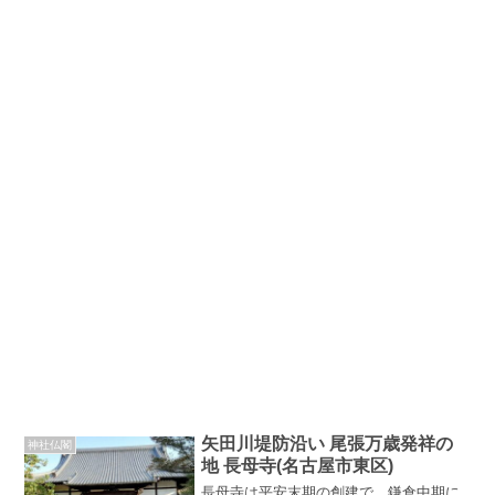
矢田川堤防沿い 尾張万歳発祥の
神社仏閣
地 長母寺(名古屋市東区)
長母寺は平安末期の創建で、鎌倉中期に