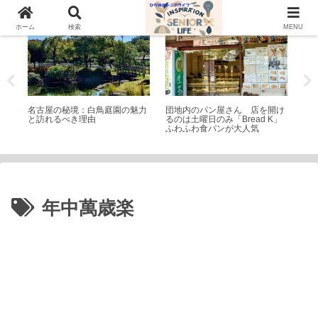
庭園(日本・外国)
シニアライフ
家
ホーム
検索
MENU
の守
名古屋の秘境：白鳥庭園の魅力
団地内のパン屋さん 店を開け
ス
と訪れるべき理由
るのは土曜日のみ「Bread K」
を
ふわふわ食パンが大人気
年中萬歳楽