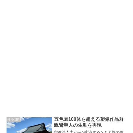
五色園100体を超える塑像作品群
神社仏閣
親鸞聖人の生涯を再現
宗教法人大安寺が所有する２０万坪の敷