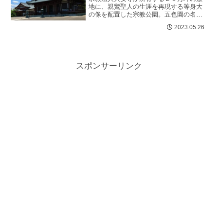
地に、親鸞聖人の生涯を再現する等身大
の像を配置した宗教公園。五色園の名前
は園内の五種の樹木（松・竹・梅・桜・
2023.05.26
紅葉）の彩りから由来。特に桜の名所
と...
スポンサーリンク