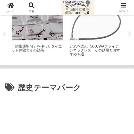
トピック
シニアライフ
公
ホーム
検索
MENU
コラ
「防風通聖散」を使ったダイエ
どれを選ぶ RAKUWAファイテ
稲
や評
ット体験とその効果
ンネックレス その効果とおす
名
すめ４選
干
歴史テーマパーク