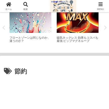
学習
シニアライフ
家
ホーム
検索
MENU
 庄
フローとゾーンは同じなのか、
磁気ネックレス 効果もコスパも
音
違うのか？
最強 ピップマグネループ
種
節約