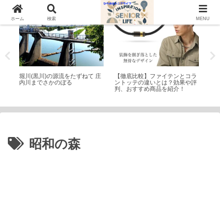
散歩
シニアライフ
庭園
ホーム
検索
MENU
テ
堀川(黒川)の源流をたずねて 庄
【徹底比較】ファイテンとコラ
名
おす
内川までさかのぼる
ントッテの違いとは？効果や評
と
判、おすすめ商品を紹介！
昭和の森