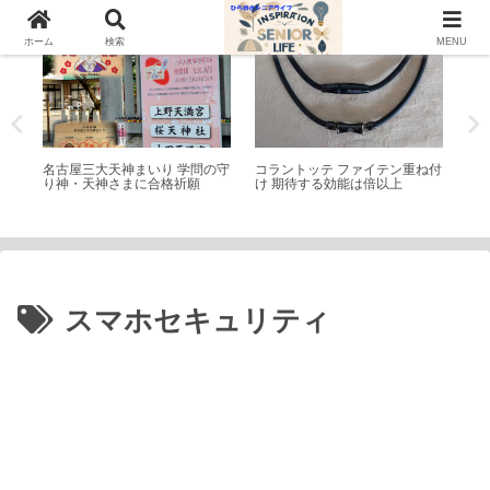
神社仏閣
シニアライフ
シ
ホーム
検索
MENU
コラ
名古屋三大天神まいり 学問の守
コラントッテ ファイテン重ね付
磁
や評
り神・天神さまに合格祈願
け 期待する効能は倍以上
最
スマホセキュリティ