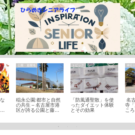
公園・遊園地
トピック
神社
！な
稲永公園:都市と自然
「防風通聖散」を使
名
の
の共生 – 名古屋市港
ったダイエット体験
寺「
対策
区が誇る公園と藤前
とその効果
ころ
干潟の魅力を探る