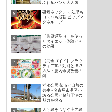
ふわ食パンが大人気
磁気ネックレス 効果も
コスパも最強 ピップマ
グネループ
「防風通聖散」を使っ
たダイエット体験とそ
の効果
【完全ガイド】ブラウ
ティア菌の効能と摂取
方法：腸内環境改善の
鍵
稲永公園:都市と自然の
共生 - 名古屋市港区が
誇る公園と藤前干潟の
魅力を探る
人と緑をつなぐ庄内緑