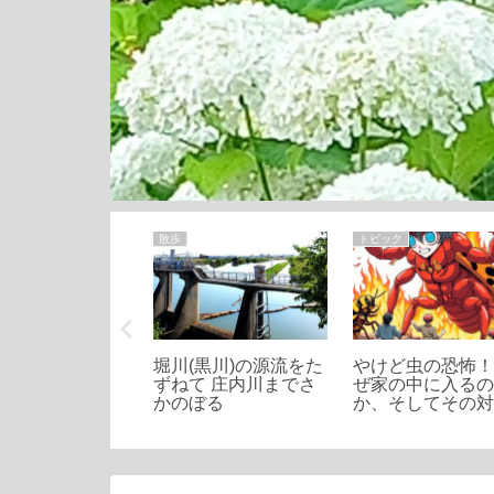
ライフ
散歩
トピック
全ガイド】ブラ
堀川(黒川)の源流をた
やけど虫の恐怖
ィア菌の効能と
ずねて 庄内川までさ
ぜ家の中に入る
方法：腸内環境
かのぼる
か、そしてその
の鍵
法