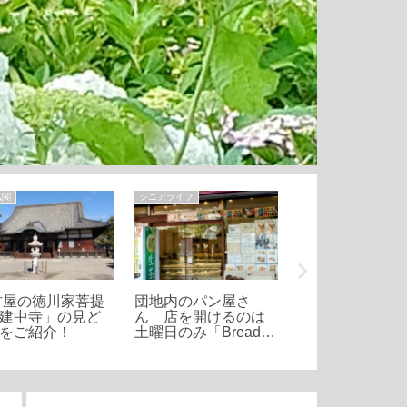
仏閣
シニアライフ
シニアライフ
古屋の徳川家菩提
団地内のパン屋さ
50代から始める
建中寺」の見ど
ん 店を開けるのは
「痩せ菌ブラウ
をご紹介！
土曜日のみ「Bread
ア」を増やす食
K」ふわふわ食パンが
の秘訣
大人気