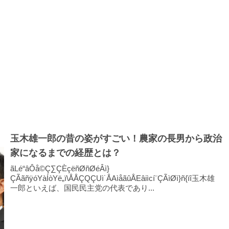
玉木雄一郎の昔の姿がすごい！農家の長男から政治
家になるまでの経歴とは？
ãLé“âÔå©Ç∑ÇÈçëñØñØéÂì}
ÇÃãñÿóYàÍòYë„ï\ÅÅÇQÇUì˙ÅAìåãûÅEâiìcí¨ÇÃìØì}ñ{ïî玉木雄
一郎といえば、国民民主党の代表であり...