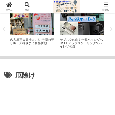
神社仏閣
家電
シ
ホーム
検索
MENU
ア菌
名古屋三大天神まいり 学問の守
サブスクの曲を全数ハイレゾへ
コ
境改
り神・天神さまに合格祈願
DSEEアップスケーリングでハ
け
イレゾ相当
厄除け