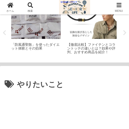
トピック
シニアライフ
公
ホーム
検索
MENU
か、
「防風通聖散」を使ったダイエ
【徹底比較】ファイテンとコラ
稲
ット体験とその効果
ントッテの違いとは？効果や評
名
判、おすすめ商品を紹介！
干
やりたいこと