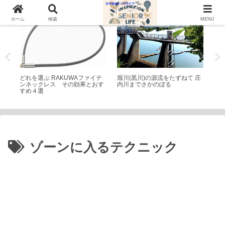
シニアライフ
散歩
シ
ホーム
検索
MENU
コラ
どれを選ぶ RAKUWAファイテ
堀川(黒川)の源流をたずねて 庄
コ
や評
ンネックレス その効果とおす
内川までさかのぼる
け
すめ４選
ゾーンに入るテクニック