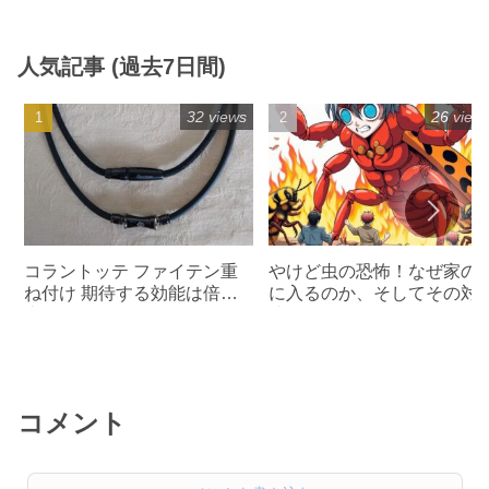
人気記事 (過去7日間)
32 views
26 view
コラントッテ ファイテン重
やけど虫の恐怖！なぜ家の
ね付け 期待する効能は倍以
に入るのか、そしてその対
上
法
コメント