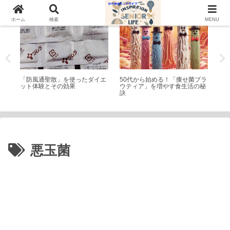
トピック
シニアライフ
家
ホーム
検索
MENU
楽し
「防風通聖散」を使ったダイエ
50代から始める！「痩せ菌ブラ
サ
、見
ット体験とその効果
ウティア」を増やす食生活の秘
D
訣
イ
悪玉菌