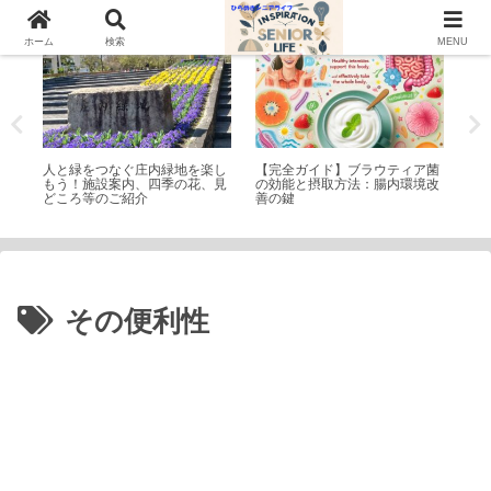
公園・遊園地
シニアライフ
ト
ホーム
検索
MENU
魅力
人と緑をつなぐ庄内緑地を楽し
【完全ガイド】ブラウティア菌
や
もう！施設案内、四季の花、見
の効能と摂取方法：腸内環境改
入
どころ等のご紹介
善の鍵
その便利性