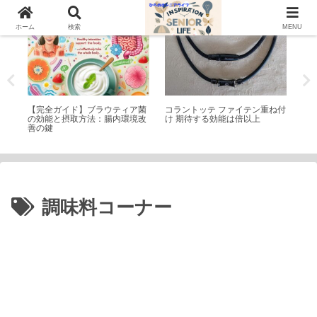
シニアライフ
シニアライフ
公
ホーム
検索
MENU
テ
【完全ガイド】ブラウティア菌
コラントッテ ファイテン重ね付
稲
おす
の効能と摂取方法：腸内環境改
け 期待する効能は倍以上
名
善の鍵
干
調味料コーナー