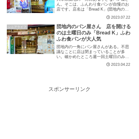
ん。そこは、ふんわり食パンが自慢のお
店です。店名は「Bread K」(団地内のパ
ン屋さん 美味しい手作りパン)。店内は
2023.07.22
こじんまりとしていますが、...
団地内のパン屋さん 店を開ける
シニアライフ
のは土曜日のみ「Bread K」ふわ
ふわ食パンが大人気
団地内の一角にパン屋さんがある。不思
議なことに店は閉まっていることが多
い。確かめたところ週一回土曜日のみ、
開店営業している。そんなことで経営は
2023.04.22
成り立つのかと店長に聞いたところ、他
の...
スポンサーリンク