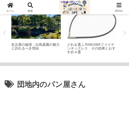
庭園(日本・外国)
シニアライフ
学
ホーム
検索
MENU
 庄
名古屋の秘境：白鳥庭園の魅力
どれを選ぶ RAKUWAファイテ
フ
と訪れるべき理由
ンネックレス その効果とおす
違
すめ４選
団地内のパン屋さん