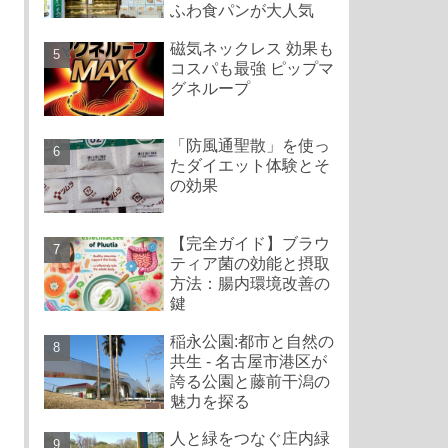
ふわ食パンが大人気
磁気ネックレス 効果も
コスパも最強 ピップマ
グネループ
「防風通聖散」を使っ
たダイエット体験とそ
の効果
【完全ガイド】ブラウ
ティア菌の効能と摂取
方法：腸内環境改善の
鍵
稲永公園:都市と自然の
共生 - 名古屋市港区が
誇る公園と藤前干潟の
魅力を探る
人と緑をつなぐ庄内緑