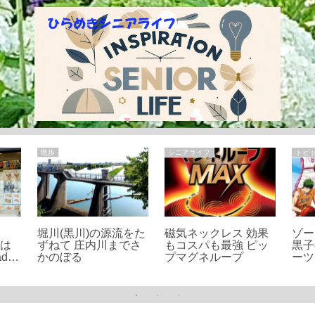
散歩
シニアライフ
トピ
さ
堀川(黒川)の源流をた
磁気ネックレス 効果
ゾー
のは
ずねて 庄内川までさ
もコスパも最強 ピッ
黒子
d
かのぼる
プマグネループ
ーツ
ンが
の比