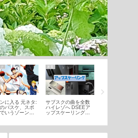
ック
家電
トピック
ンに入る 元ネタ:
サブスクの曲を全数
やけど虫の恐怖
のバスケ、スポ
ハイレゾへ DSEEア
ぜ家の中に入る
でいうゾーンと
ップスケーリングで
か、そしてその
較は?
ハイレゾ相当
法