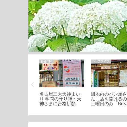
閣
神社仏閣
シニアライフ
屋の徳川家菩提
名古屋三大天神まい
団地内のパン屋
建中寺」の見ど
り 学問の守り神・天
ん 店を開ける
をご紹介！
神さまに合格祈願
土曜日のみ「Brea
K」ふわふわ食パ
大人気