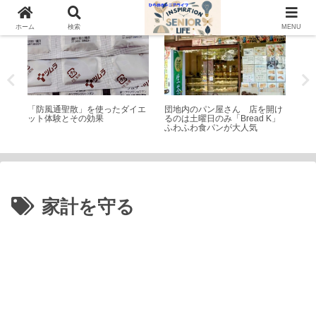
トピック
シニアライフ
公
ホーム
検索
MENU
パも
「防風通聖散」を使ったダイエ
団地内のパン屋さん 店を開け
稲
ット体験とその効果
るのは土曜日のみ「Bread K」
名
ふわふわ食パンが大人気
干
家計を守る