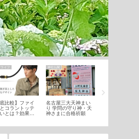
アライフ
神社仏閣
散歩
底比較】ファイ
名古屋三大天神まい
堀川(黒川)の源
とコラントッテ
り 学問の守り神・天
ずねて 庄内川ま
いとは？効果や
神さまに合格祈願
かのぼる
、おすすめ商品
介！