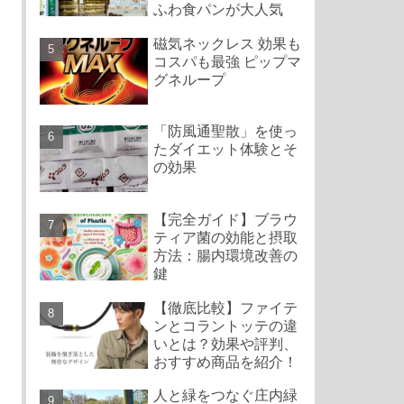
ふわ食パンが大人気
磁気ネックレス 効果も
コスパも最強 ピップマ
グネループ
「防風通聖散」を使っ
たダイエット体験とそ
の効果
【完全ガイド】ブラウ
ティア菌の効能と摂取
方法：腸内環境改善の
鍵
【徹底比較】ファイテ
ンとコラントッテの違
いとは？効果や評判、
おすすめ商品を紹介！
人と緑をつなぐ庄内緑