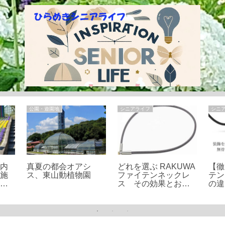
公園・遊園地
シニアライフ
シニ
庄内
真夏の都会オアシ
どれを選ぶ RAKUWA
【徹
！施
ス、東山動植物園
ファイテンネックレ
テン
花、
ス その効果とおす
の違
紹介
すめ４選
評判
を紹