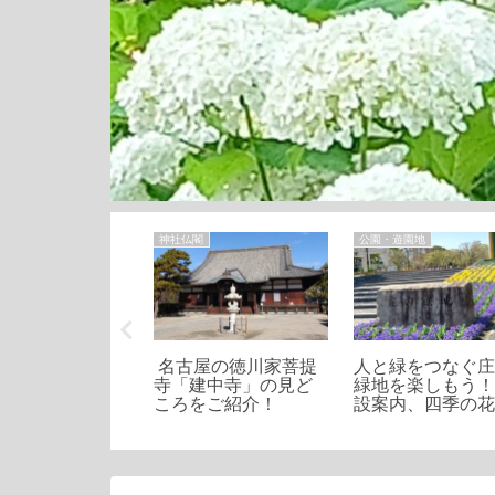
ライフ
神社仏閣
公園・遊園地
ネックレス 効果
名古屋の徳川家菩提
人と緑をつなぐ
スパも最強 ピッ
寺「建中寺」の見ど
緑地を楽しもう
グネループ
ころをご紹介！
設案内、四季の
見どころ等のご