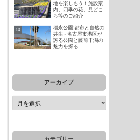
地を楽しもう！施設案
内、四季の花、見どこ
ろ等のご紹介
稲永公園:都市と自然の
共生 - 名古屋市港区が
誇る公園と藤前干潟の
魅力を探る
アーカイブ
カテゴリー