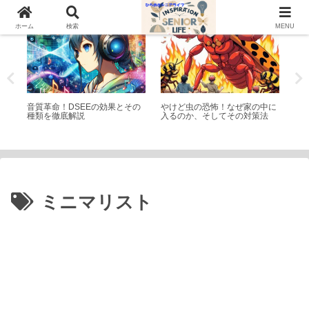
家電
トピック
学
ホーム
検索
MENU
魅力
音質革命！DSEEの効果とその
やけど虫の恐怖！なぜ家の中に
フ
種類を徹底解説
入るのか、そしてその対策法
違
ミニマリスト