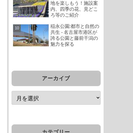
地を楽しもう！施設案
内、四季の花、見どこ
ろ等のご紹介
稲永公園:都市と自然の
共生 - 名古屋市港区が
誇る公園と藤前干潟の
魅力を探る
アーカイブ
カテゴリー