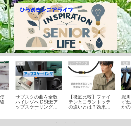
家電
シニアライフ
散歩
を使
サブスクの曲を全数
【徹底比較】ファイ
堀川
体験
ハイレゾへ DSEEア
テンとコラントッテ
ずね
ップスケーリングで
の違いとは？効果や
かの
ハイレゾ相当
評判、おすすめ商品
を紹介！