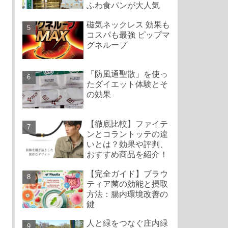
ふわ食パンが大人気
磁気ネックレス 効果も
コスパも最強 ピップマ
グネループ
「防風通聖散」を使っ
たダイエット体験とそ
の効果
【徹底比較】ファイテ
ンとコラントッテの違
いとは？効果や評判、
おすすめ商品を紹介！
【完全ガイド】ブラウ
ティア菌の効能と摂取
方法：腸内環境改善の
鍵
人と緑をつなぐ庄内緑