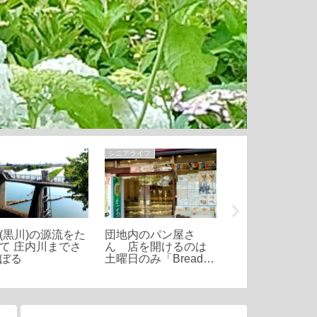
シニアライフ
公園・遊園地
(黒川)の源流をた
団地内のパン屋さ
稲永公園:都市と
て 庄内川までさ
ん 店を開けるのは
の共生 – 名古屋
ぼる
土曜日のみ「Bread
区が誇る公園と
K」ふわふわ食パンが
干潟の魅力を探
大人気