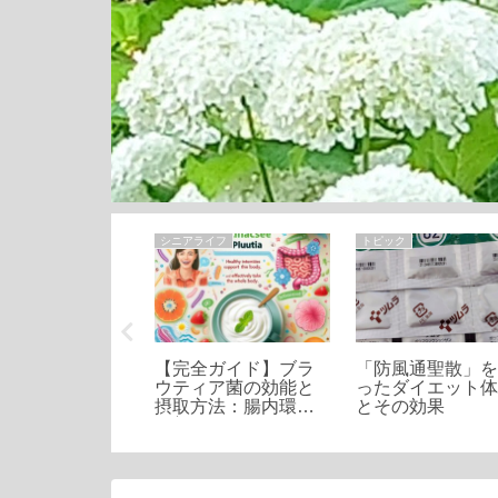
ク
シニアライフ
トピック
ど虫の恐怖！な
【完全ガイド】ブラ
「防風通聖散」
の中に入るの
ウティア菌の効能と
ったダイエット
そしてその対策
摂取方法：腸内環境
とその効果
改善の鍵