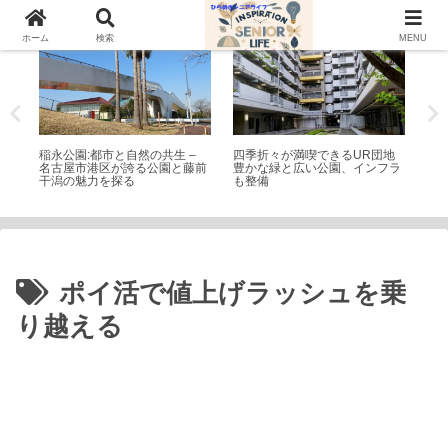
公園・遊園地
シニアライフ
公
ホーム
検索
MENU
イエ
稲永公園:都市と自然の共生 –
四季折々が満喫できるUR団地
真
名古屋市港区が誇る公園と藤前
豊かな緑と広い公園、インフラ
物
干潟の魅力を探る
も整備
ポイ活で値上げラッシュを乗
り越える