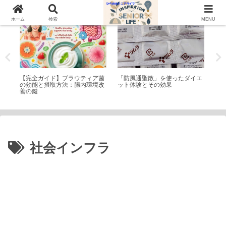
シニアライフ
トピック
神
ホーム
検索
MENU
テ
【完全ガイド】ブラウティア菌
「防風通聖散」を使ったダイエ
名
おす
の効能と摂取方法：腸内環境改
ット体験とその効果
り
善の鍵
社会インフラ