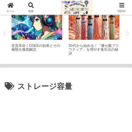
家電
シニアライフ
家
ホーム
検索
MENU
イエ
音質革命！DSEEの効果とその
50代から始める！「痩せ菌ブラ
サ
種類を徹底解説
ウティア」を増やす食生活の秘
D
訣
イ
ストレージ容量