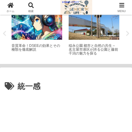
家電
公園・遊園地
家
ホーム
検索
MENU
楽し
音質革命！DSEEの効果とその
稲永公園:都市と自然の共生 –
ス
、見
種類を徹底解説
名古屋市港区が誇る公園と藤前
を
干潟の魅力を探る
統一感