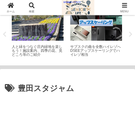
公園・遊園地
家電
シ
ホーム
検索
MENU
–
人と緑をつなぐ庄内緑地を楽し
サブスクの曲を全数ハイレゾへ
コ
藤前
もう！施設案内、四季の花、見
DSEEアップスケーリングでハ
け
どころ等のご紹介
イレゾ相当
豊田スタジャム