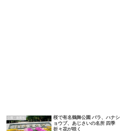
桜で有名鶴舞公園 バラ、ハナシ
公園・遊園地
ョウブ、あじさいの名所 四季
折々花が咲く