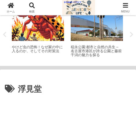
トピック
公園・遊園地
シ
ホーム
検索
MENU
魅力
やけど虫の恐怖！なぜ家の中に
稲永公園:都市と自然の共生 –
磁
入るのか、そしてその対策法
名古屋市港区が誇る公園と藤前
最
干潟の魅力を探る
浮見堂