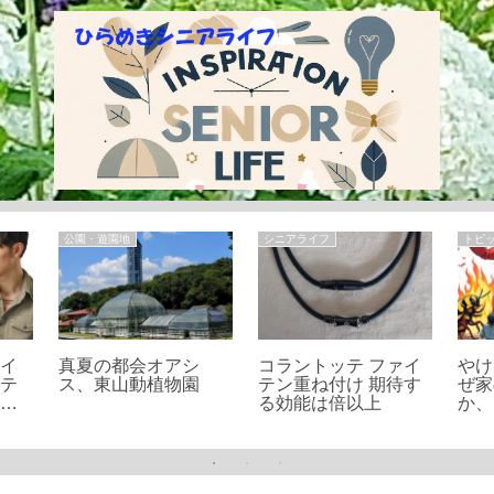
公園・遊園地
シニアライフ
トピ
ァイ
真夏の都会オアシ
コラントッテ ファイ
やけ
ッテ
ス、東山動植物園
テン重ね付け 期待す
ぜ家
果や
る効能は倍以上
か、
商品
法