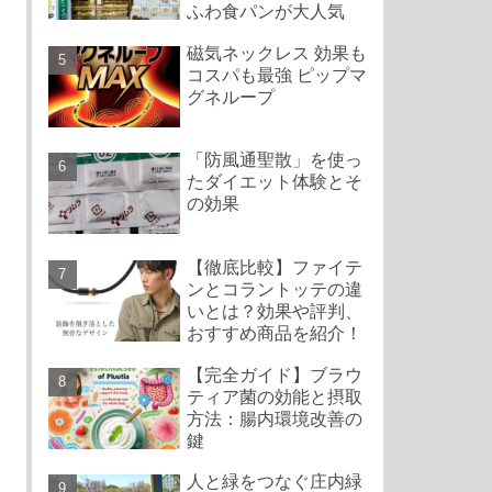
ふわ食パンが大人気
磁気ネックレス 効果も
コスパも最強 ピップマ
グネループ
「防風通聖散」を使っ
たダイエット体験とそ
の効果
【徹底比較】ファイテ
ンとコラントッテの違
いとは？効果や評判、
おすすめ商品を紹介！
【完全ガイド】ブラウ
ティア菌の効能と摂取
方法：腸内環境改善の
鍵
人と緑をつなぐ庄内緑