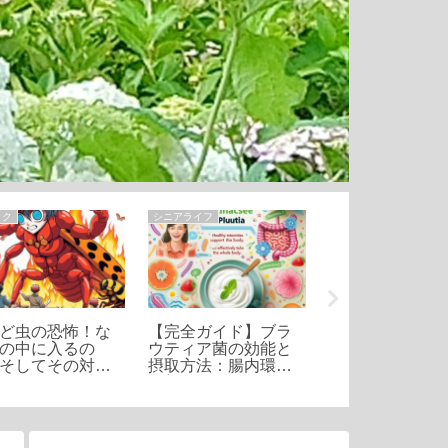
ック
シニアライフ
シニアライフ
ど虫の恐怖！な
【完全ガイド】ブラ
磁気ネックレス 
の中に入るの
ウティア菌の効能と
もコスパも最強 
そしてその対策
摂取方法：腸内環境
プマグネループ
改善の鍵