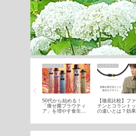
本・外国)
シニアライフ
シニアライフ
屋の秘境：白鳥
50代から始める！
【徹底比較】フ
の魅力と訪れる
「痩せ菌ブラウティ
テンとコラント
理由
ア」を増やす食生活
の違いとは？効
の秘訣
評判、おすすめ
を紹介！