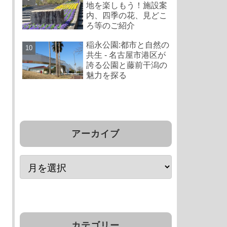
地を楽しもう！施設案
内、四季の花、見どこ
ろ等のご紹介
稲永公園:都市と自然の
共生 - 名古屋市港区が
誇る公園と藤前干潟の
魅力を探る
アーカイブ
カテゴリー