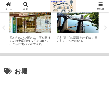
シニアライフ
散歩
シ
ホーム
検索
MENU
パも
団地内のパン屋さん 店を開け
堀川(黒川)の源流をたずねて 庄
5
るのは土曜日のみ「Bread K」
内川までさかのぼる
ウ
ふわふわ食パンが大人気
訣
お堀